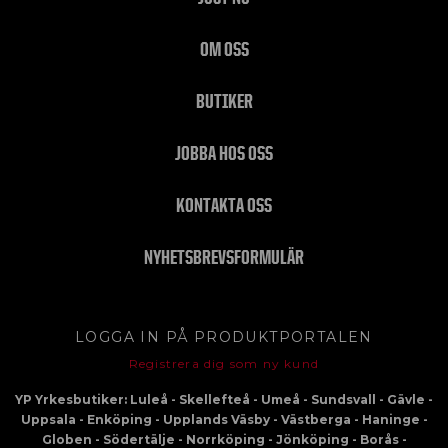
OM OSS
BUTIKER
JOBBA HOS OSS
KONTAKTA OSS
NYHETSBREVSFORMULÄR
LOGGA IN PÅ PRODUKTPORTALEN
Registrera dig som ny kund
YP Yrkesbutiker: Luleå - Skellefteå - Umeå - Sundsvall - Gävle -
Uppsala - Enköping - Upplands Väsby - Västberga - Haninge -
Globen - Södertälje - Norrköping - Jönköping - Borås -