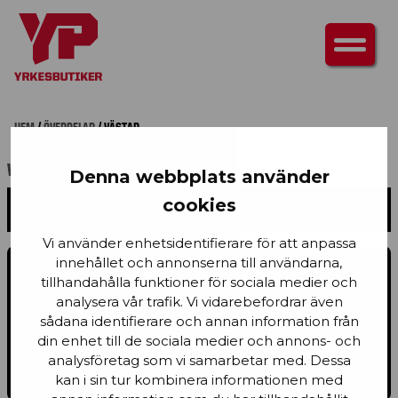
HEM
/
ÖVERDELAR
/ VÄSTAR
VÄSTAR
Denna webbplats använder
cookies
PRODUKTFILTER
Vi använder enhetsidentifierare för att anpassa
innehållet och annonserna till användarna,
HAR DU FRÅGOR OM PRODUKTERNA? SKICKA
tillhandahålla funktioner för sociala medier och
OSS ETT MEDDELANDE SÅ ÅTERKOMMER VI
analysera vår trafik. Vi vidarebefordrar även
MED SVAR SÅ FORT VI KAN.
sådana identifierare och annan information från
din enhet till de sociala medier och annons- och
analysföretag som vi samarbetar med. Dessa
KONTAKTA OSS
kan i sin tur kombinera informationen med