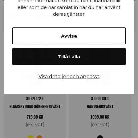
annan information som du har tillhandahållit
eller som de har samlat in när du har använt
deras tjänster.
SORTERA
Avvisa
Tillåt alla
Visa detaljer och anpassa
30341729
31001380
FLAMSKYDDAD SÄKERHETSVÄST
HANTVERKSVÄST
719,00
KR
1099,00
KR
(ex. vat)
(ex. vat)