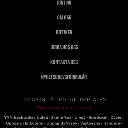
JUST NU
OM OSS
BUTIKER
JOBBA HOS OSS
KONTAKTA OSS
NYHETSBREVSFORMULÄR
LOGGA IN PÅ PRODUKTPORTALEN
Registrera dig som ny kund
YP Yrkesbutiker: Luleå - Skellefteå - Umeå - Sundsvall - Gävle -
Uppsala - Enköping - Upplands Väsby - Västberga - Haninge -