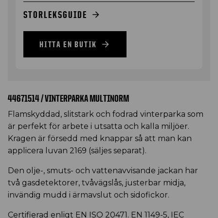
STORLEKSGUIDE
HITTA EN BUTIK
44671514 / VINTERPARKA MULTINORM
Flamskyddad, slitstark och fodrad vinterparka som
är perfekt för arbete i utsatta och kalla miljöer.
Kragen är försedd med knappar så att man kan
applicera luvan 2169 (säljes separat).
Den olje-, smuts- och vattenavvisande jackan har
två gasdetektorer, tvåvägslås, justerbar midja,
invändig mudd i ärmavslut och sidofickor.
Certifierad enligt EN ISO 20471. EN 1149-5, IEC