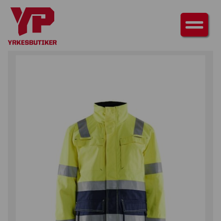
HEM
/
ÖVERDELAR
/
JACKOR
/ VINTERPARKA MULTINORM