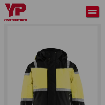
HEM
/
ÖVERDELAR
/
JACKOR
/ VINTERJACKA BARN