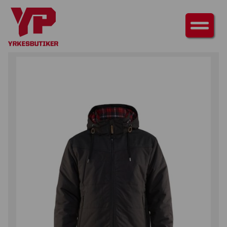
HEM
/
ÖVERDELAR
/
JACKOR
/ VINTERJACKA