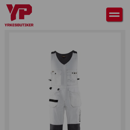
HEM
/
UNDERDELAR
/
VÄSTBYXOR
/ VÄSTBYXA MÅLARE