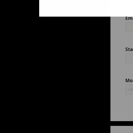
Em
St
Mo