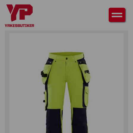
HEM
/
UNDERDELAR
/
BYXOR
/ VARSELBYXA 4-VÄGSSTRETCH DAM