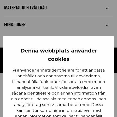
MATERIAL OCH TVÄTTRÅD
FUNKTIONER
Denna webbplats använder
KONTAKTA OSS
cookies
Vi använder enhetsidentifierare för att anpassa
innehållet och annonserna till användarna,
tillhandahålla funktioner för sociala medier och
analysera vår trafik. Vi vidarebefordrar även
Förnamn
sådana identifierare och annan information från
din enhet till de sociala medier och annons- och
analysföretag som vi samarbetar med. Dessa
kan i sin tur kombinera informationen med
Email
annan information som du har tillhandahållit