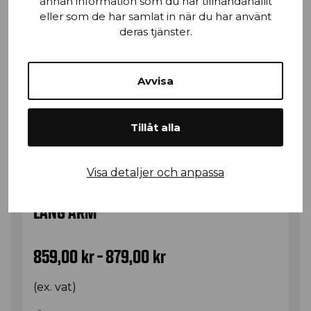
annan information som du har tillhandahållit
eller som de har samlat in när du har använt
deras tjänster.
Avvisa
Tillåt alla
33851013
Visa detaljer och anpassa
UV-SKYDDAD VARSEL-T-SHIRT MED
LÅNG ÄRM
Prisintervall: 859,00 kr
859,00
kr
–
879,00
kr
(ex. vat)