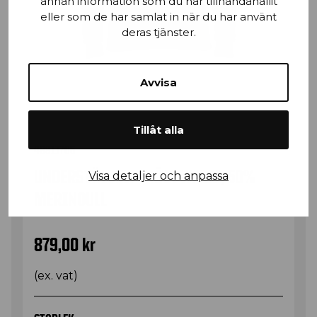
annan information som du har tillhandahållit
eller som de har samlat in när du har använt
deras tjänster.
Avvisa
Tillåt alla
48911705
UNDERSTÄLL ZIPTRÖJA WARM, 50%
Visa detaljer och anpassa
MERINOULL
879,00
kr
(ex. vat)