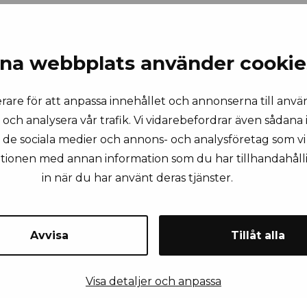
na webbplats använder cookie
rare för att anpassa innehållet och annonserna till anvä
 och analysera vår trafik. Vi vidarebefordrar även sådana
ll de sociala medier och annons- och analysföretag som 
ationen med annan information som du har tillhandahålli
KONTAKTA OSS
in när du har använt deras tjänster.
Avvisa
Tillåt alla
rnamn
Efternamn
Visa detaljer och anpassa