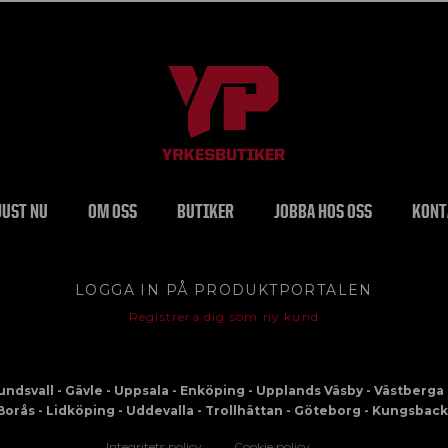
JUST NU
OM OSS
BUTIKER
JOBBA HOS OSS
KONT
LOGGA IN PÅ PRODUKTPORTALEN
Registrera dig som ny kund
Sundsvall - Gävle - Uppsala - Enköping - Upplands Väsby - Västberga 
Borås - Lidköping - Uddevalla - Trollhättan - Göteborg - Kungsback
Integritets policy
Cookie policy