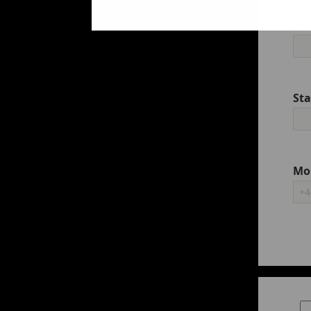
Em
St
Mo