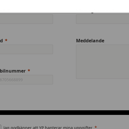
ail
Företagsnamn
ad
Meddelande
bilnummer
Jag godkänner att YP hanterar mina uppgifter