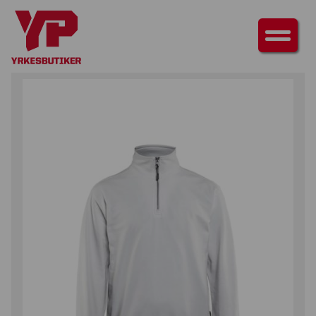
HEM
/
ÖVERDELAR
/
TRÖJOR
/ TRÖJA MED KRAGE