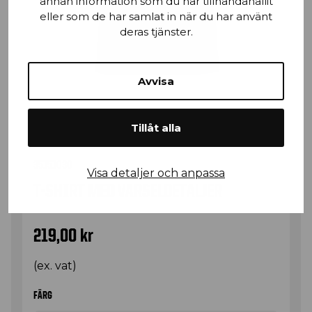
annan information som du har tillhandahållit
eller som de har samlat in när du har använt
deras tjänster.
Avvisa
Tillåt alla
35151030
Visa detaljer och anpassa
T-SHIRT MED VARSELDETALJER
219,00
kr
(ex. vat)
FÄRG