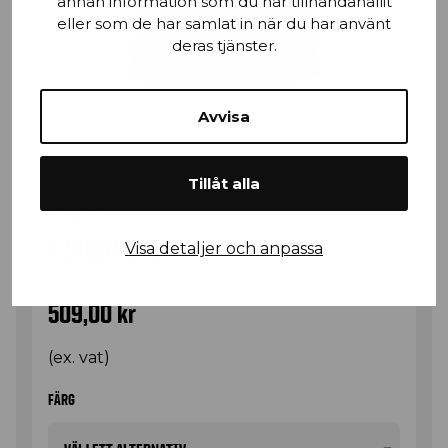
annan information som du har tillhandahållit
eller som de har samlat in när du har använt
deras tjänster.
Avvisa
Tillåt alla
34021030
T-SHIRT DAM
Visa detaljer och anpassa
509,00
kr
(ex. vat)
FÄRG