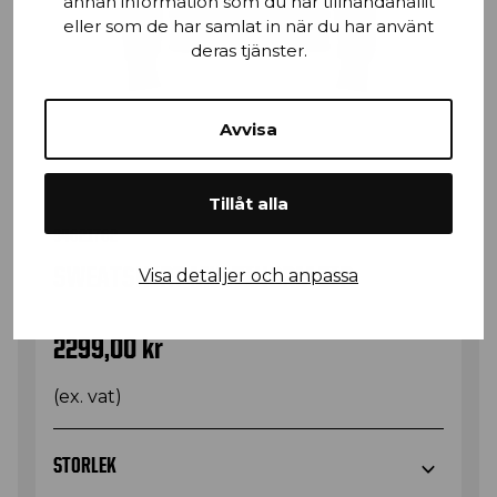
annan information som du har tillhandahållit
eller som de har samlat in när du har använt
deras tjänster.
Avvisa
Tillåt alla
34621762
SWEATSHIRT MULTINORM ZIP
Visa detaljer och anpassa
2299,00
kr
(ex. vat)
STORLEK