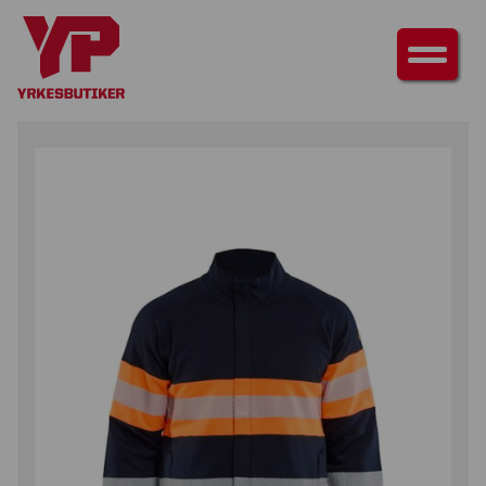
HEM
/
ÖVERDELAR
/
TRÖJOR
/ SWEATSHIRT MULTINORM INHERENT FULL
ZIP