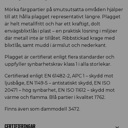
Mörka färgpartier på smutsutsatta områden hjälper
till att hålla plagget representativt längre. Plagget
är helt metallfritt och har ett kraftigt, dolt
envägsblixtlås i plast – en praktisk lösning i miljöer
där metall inte är tillåtet. Ribbstickad krage med
blixtlås, samt mudd i ärmslut och nederkant.
Plagget är certifierat enligt flera standarder och
uppfyller synbarhetskrav klass 1 i alla storlekar.
Certifierad enligt EN 61482-2, APC 1 – skydd mot
ljusbåge, EN 1149-5 – antistatiskt skydd, EN ISO
20471 – hög synbarhet, EN ISO 11612 – skydd mot
värme och flamma. Blå partier i kvalitet 1762.
Finns även som dammodell 3472.
CERTIFIERINGAR