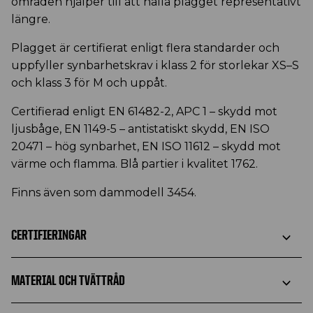
områden hjälper till att hålla plagget representativt
längre.
Plagget är certifierat enligt flera standarder och
uppfyller synbarhetskrav i klass 2 för storlekar XS–S
och klass 3 för M och uppåt.
Certifierad enligt EN 61482-2, APC 1 – skydd mot
ljusbåge, EN 1149-5 – antistatiskt skydd, EN ISO
20471 – hög synbarhet, EN ISO 11612 – skydd mot
värme och flamma. Blå partier i kvalitet 1762.
Finns även som dammodell 3454.
CERTIFIERINGAR
MATERIAL OCH TVÄTTRÅD