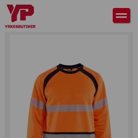
HEM
/
ÖVERDELAR
/
TRÖJOR
/ SWEATSHIRT MULTINORM INHERENT