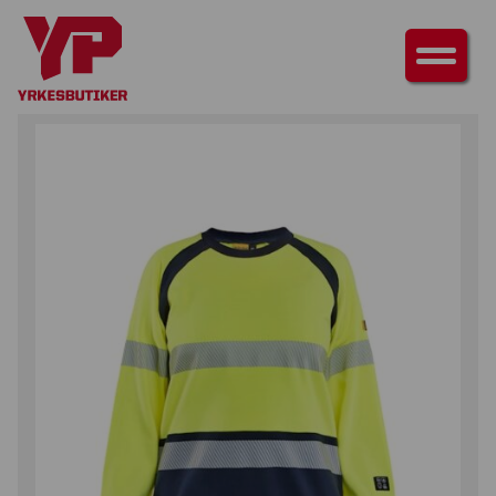
HEM
/
ÖVERDELAR
/
TRÖJOR
/ SWEATSHIRT MULTINORM DAM