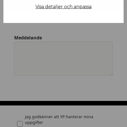
Visa detaljer och anpassa
Företagsnamn
Meddelande
Jag godkänner att YP hanterar mina
uppgifter