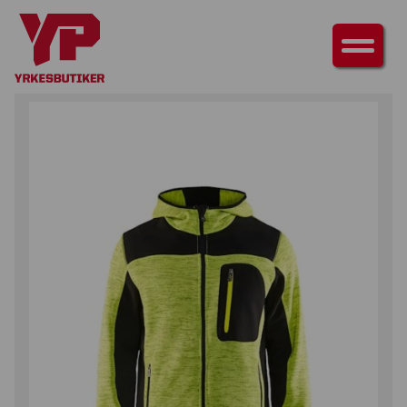
HEM
/
ÖVERDELAR
/
JACKOR
/ STICKAD JACKA