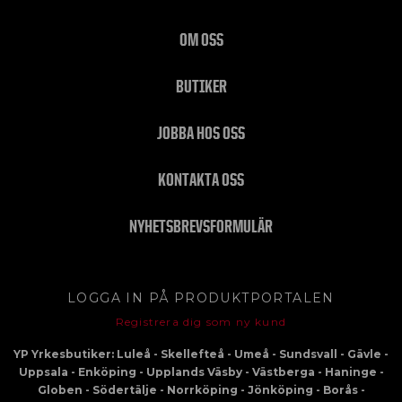
OM OSS
BUTIKER
JOBBA HOS OSS
KONTAKTA OSS
NYHETSBREVSFORMULÄR
LOGGA IN PÅ PRODUKTPORTALEN
Registrera dig som ny kund
YP Yrkesbutiker: Luleå - Skellefteå - Umeå - Sundsvall - Gävle -
Uppsala - Enköping - Upplands Väsby - Västberga - Haninge -
Globen - Södertälje - Norrköping - Jönköping - Borås -