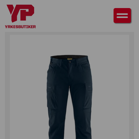
HEM
/
UNDERDELAR
/
BYXOR
/ SOFTSHELLBYXA SERVICE VINTER