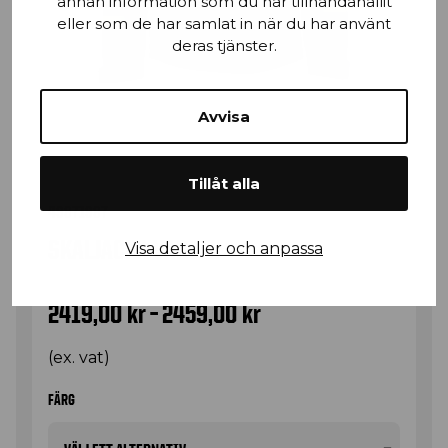
annan information som du har tillhandahållit
eller som de har samlat in när du har använt
deras tjänster.
Avvisa
Tillåt alla
49871987
SKALJACKA VARSEL
Visa detaljer och anpassa
Prisintervall: 2419,0
2419,00
kr
–
2459,00
kr
(ex. vat)
FÄRG