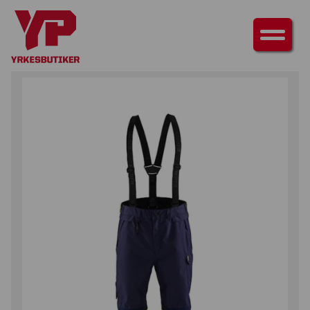
HEM
/
UNDERDELAR
/
BYXOR
/ SKALBYXA VARSEL