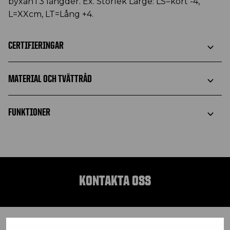
byxan i 3 längder. Ex. Storlek Large: LS=kort -4,
L=XXcm, LT=Lång +4.
CERTIFIERINGAR
MATERIAL OCH TVÄTTRÅD
FUNKTIONER
KONTAKTA OSS