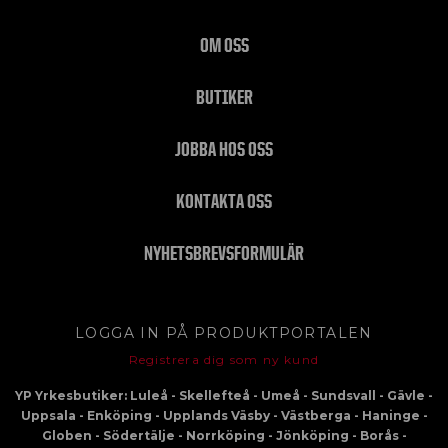
OM OSS
BUTIKER
JOBBA HOS OSS
KONTAKTA OSS
NYHETSBREVSFORMULÄR
LOGGA IN PÅ PRODUKTPORTALEN
Registrera dig som ny kund
YP Yrkesbutiker: Luleå - Skellefteå - Umeå - Sundsvall - Gävle -
Uppsala - Enköping - Upplands Väsby - Västberga - Haninge -
Globen - Södertälje - Norrköping - Jönköping - Borås -