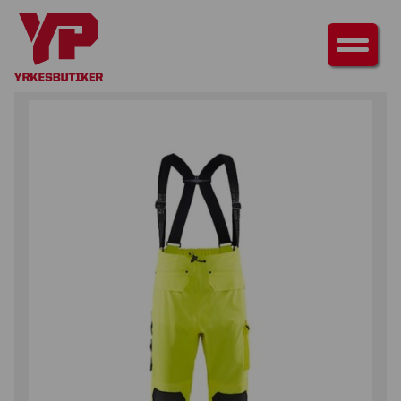
HEM
/
UNDERDELAR
/
BYXOR
/ REGNBYXA LEVEL 3