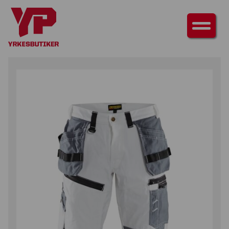
HEM
/
UNDERDELAR
/
SHORTS & PIRATBYXOR
/ PIRATBYXA MÅLARE
X1500