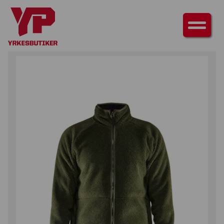
HEM
/
ÖVERDELAR
/
JACKOR
/ PILEJACKA