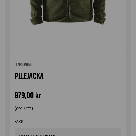
47292955
PILEJACKA
879,00
kr
(ex. vat)
FÄRG