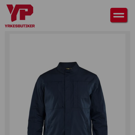
HEM
/
ÖVERDELAR
/
JACKOR
/ OVERSHIRT STRETCH