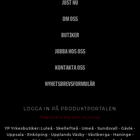
JUST NU
OM OSS
BUTIKER
JOBBA HOS OSS
KONTAKTA OSS
NYHETSBREVSFORMULÄR
LOGGA IN PÅ PRODUKTPORTALEN
Registrera dig som ny kund
YP Yrkesbutiker: Luleå - Skellefteå - Umeå - Sundsvall - Gävle -
Uppsala - Enköping - Upplands Väsby - Västberga - Haninge -