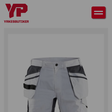
HEM
/
UNDERDELAR
/
SHORTS & PIRATBYXOR
/ MÅLARSHORTS MED
STRETCH