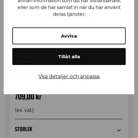
annan information som du har tillhandahållit
eller som de har samlat in när du har använt
deras tjänster.
Avvisa
Tillåt alla
34301157
LUVTRÖJA
Visa detaljer och anpassa
709,00
kr
(ex. vat)
STORLEK