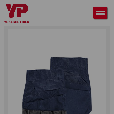
HEM
/
TILLBEHÖR
/
VERKTYGSFICKOR
/ LÖSA SPIKFICKOR