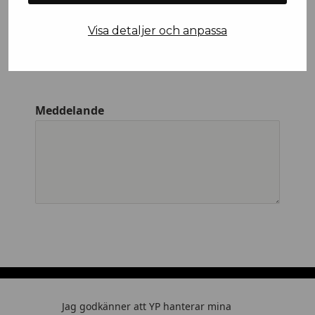
Visa detaljer och anpassa
Företagsnamn
Meddelande
Jag godkänner att YP hanterar mina