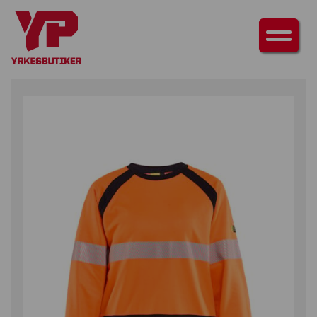
HEM
/
ÖVERDELAR
/
T-SHIRTS & LÅNGÄRMAD T-SHIRT
/ LÅNGÄRMAD T-
SHIRT MULTINORM INHERENT DAM