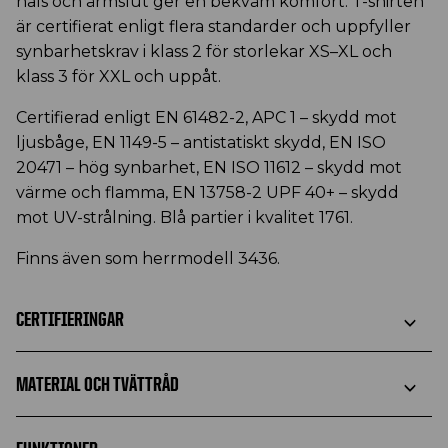
hals och ärmslut ger en bekväm komfort. T-shirten
är certifierat enligt flera standarder och uppfyller
synbarhetskrav i klass 2 för storlekar XS–XL och
klass 3 för XXL och uppåt.
Certifierad enligt EN 61482-2, APC 1 – skydd mot
ljusbåge, EN 1149-5 – antistatiskt skydd, EN ISO
20471 – hög synbarhet, EN ISO 11612 – skydd mot
värme och flamma, EN 13758-2 UPF 40+ – skydd
mot UV-strålning. Blå partier i kvalitet 1761.
Finns även som herrmodell 3436.
CERTIFIERINGAR
MATERIAL OCH TVÄTTRÅD