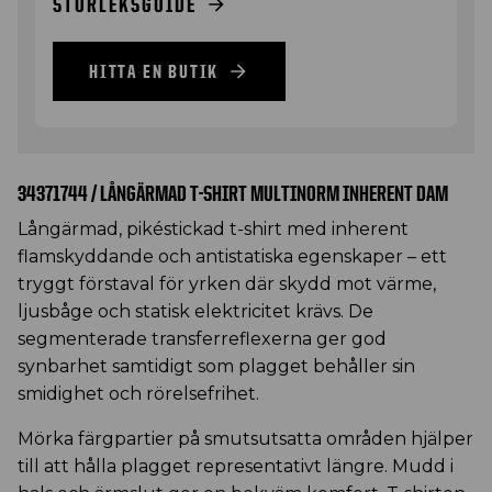
STORLEKSGUIDE
HITTA EN BUTIK
34371744 / LÅNGÄRMAD T-SHIRT MULTINORM INHERENT DAM
Långärmad, pikéstickad t-shirt med inherent
flamskyddande och antistatiska egenskaper – ett
tryggt förstaval för yrken där skydd mot värme,
ljusbåge och statisk elektricitet krävs. De
segmenterade transferreflexerna ger god
synbarhet samtidigt som plagget behåller sin
smidighet och rörelsefrihet.
Mörka färgpartier på smutsutsatta områden hjälper
till att hålla plagget representativt längre. Mudd i