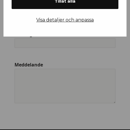
Tillåt alla
Efternamn
Visa detaljer och anpassa
Företagsnamn
Meddelande