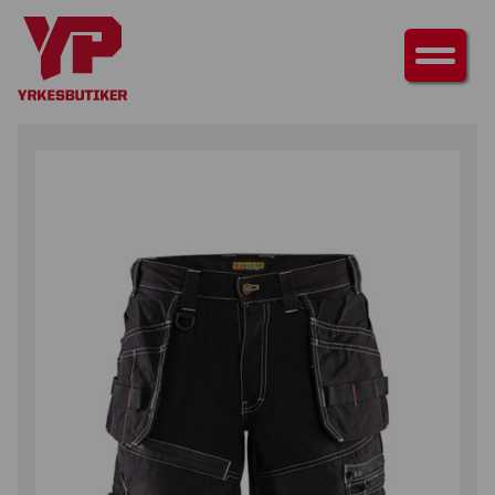
HEM
/
UNDERDELAR
/
SHORTS & PIRATBYXOR
/ HANTVERKSSHORTS
X1500