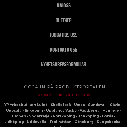
OM OSS
BUTIKER
JOBBA HOS OSS
KONTAKTA OSS
NYHETSBREVSFORMULÄR
LOGGA IN PÅ PRODUKTPORTALEN
Registrera dig som ny kund
YP Yrkesbutiker: Luleå - Skellefteå - Umeå - Sundsvall - Gävle -
Uppsala - Enköping - Upplands Väsby - Västberga - Haninge -
Globen - Södertälje - Norrköping - Jönköping - Borås -
Lidköping - Uddevalla - Trollhättan - Göteborg - Kungsbacka -