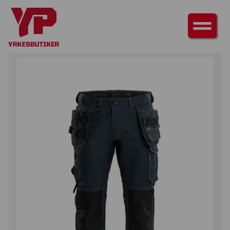
HEM
/
UNDERDELAR
/
BYXOR
/ HANTVERKSBYXA MED STRETCH