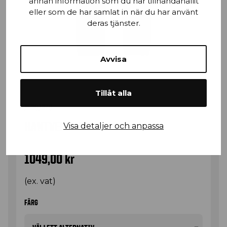
annan information som du har tillhandahållit
eller som de har samlat in när du har använt
deras tjänster.
Avvisa
Tillåt alla
15301370
HANTVERKSBYXA
Visa detaljer och anpassa
1049,00
kr
(ex. vat)
FÄRG