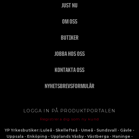
JUST NU
OM OSS
BUTIKER
JOBBA HOS OSS
KONTAKTA OSS
NYHETSBREVSFORMULÄR
LOGGA IN PÅ PRODUKTPORTALEN
Registrera dig som ny kund
YP Yrkesbutiker: Luleå - Skellefteå - Umeå - Sundsvall - Gävle -
Uppsala - Enköping - Upplands Väsby - Västberga - Haninge -