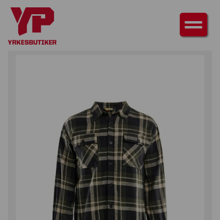
HEM
/
ÖVERDELAR
/
SKJORTOR
/ FLANELLSKJORTA