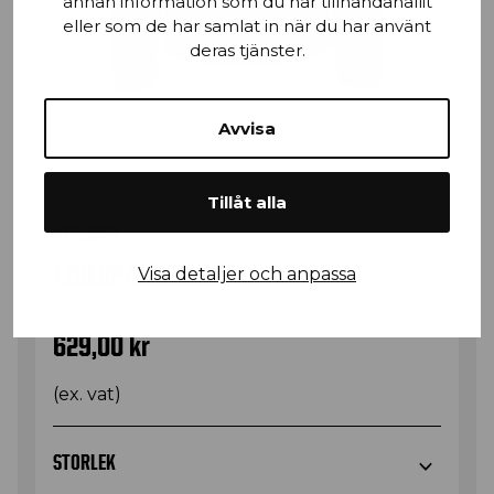
annan information som du har tillhandahållit
eller som de har samlat in när du har använt
deras tjänster.
Avvisa
Tillåt alla
47702954
FIBERPÄLSJACKA
Visa detaljer och anpassa
629,00
kr
(ex. vat)
STORLEK