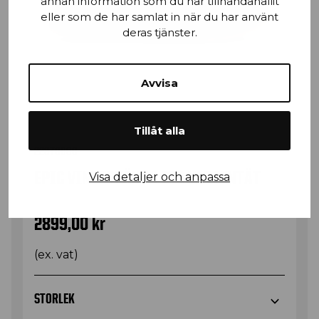
annan information som du har tillhandahållit
eller som de har samlat in när du har använt
deras tjänster.
Avvisa
Tillåt alla
22970000
EPIC VINTERKÄNGA S7S VATTENTÄT
Visa detaljer och anpassa
2899,00
kr
(ex. vat)
STORLEK