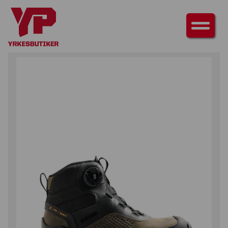
HEM
/
SKOR
/
SKYDDSSKOR
/ EPIC SKYDDSKÄNGA S3S