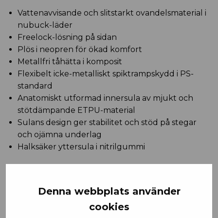
Vattenavvisande och slitstarkt ovandelsmaterial i
nubuck-läder
Freelock-lösning på sidan
Plös i neopren för ökad komfort
Metallfri tåhätta i komposit
Flexibelt icke-metalliskt spiktrampskydd i PS-
standard
Anatomiskt utformad innersula av mjukt och
stötdämpande ETPU-material
Sulans design ger stabilitet och stöd på stegar
och ojämna underlag
Halksäker yttersula i nitrilgummi
CERTIFIERINGAR
Denna webbplats använder
cookies
MATERIAL OCH TVÄTTRÅD