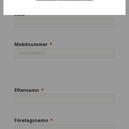
Stad
Mobilnummer
Efternamn
Företagsnamn