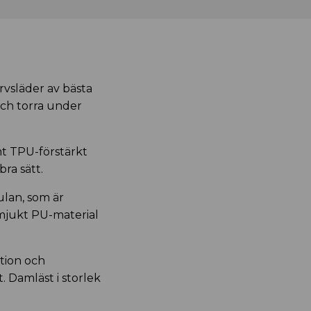
rvsläder av bästa
och torra under
mt TPU-förstärkt
bra sätt.
ulan, som är
 mjukt PU-material
tion och
. Damläst i storlek