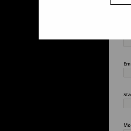
Fö
Em
St
Mo