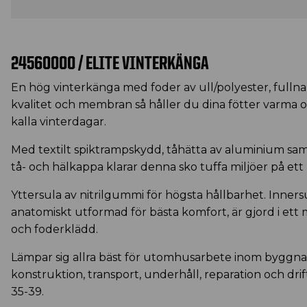
24560000 / ELITE VINTERKÄNGA
En hög vinterkänga med foder av ull/polyester, fullna
kvalitet och membran så håller du dina fötter varma 
kalla vinterdagar.
Med textilt spiktrampskydd, tåhätta av aluminium sa
tå- och hälkappa klarar denna sko tuffa miljöer på ett 
Yttersula av nitrilgummi för högsta hållbarhet. Inners
anatomiskt utformad för bästa komfort, är gjord i ett
och foderklädd.
Lämpar sig allra bäst för utomhusarbete inom byggna
konstruktion, transport, underhåll, reparation och drift
35-39.