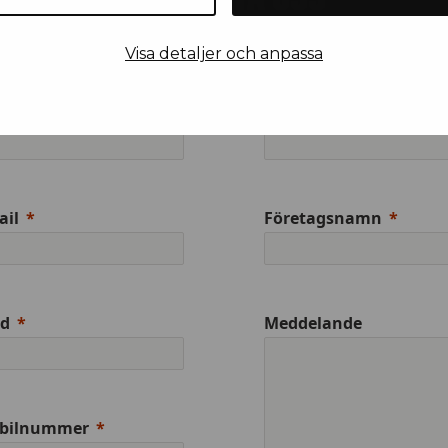
Visa detaljer och anpassa
rnamn
Efternamn
ail
Företagsnamn
ad
Meddelande
bilnummer