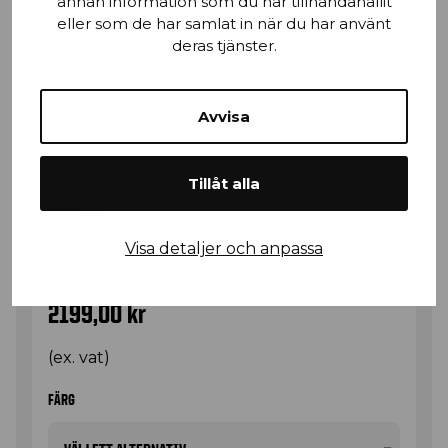
annan information som du har tillhandahållit
eller som de har samlat in när du har använt
deras tjänster.
Avvisa
Tillåt alla
24380000
CRADLE SKYDDSSKO
Visa detaljer och anpassa
2199,00
kr
(ex. vat)
FÄRG