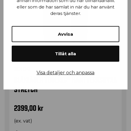
annan information som du har tillhandahållit
eller som de har samlat in när du har använt
deras tjänster.
Avvisa
Tillåt alla
19801141
Visa detaljer och anpassa
BLÅKLÄDER TOOLRIG™ HANTVERKSBYXA
STRETCH
2399,00
kr
(ex. vat)