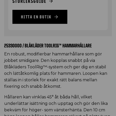
STORLEKSGUIDE
HITTA EN BUTIK
25330000 / BLÅKLÄDER TOOLRIG™ HAMMARHÅLLARE
En robust, modifierbar hammarhållare som gör
jobbet smidigare. Den kopplas snabbt på via
Blåkläders ToolRig™-system och ger dig en stabil
och lättåtkomlig plats för hammaren. Loopen kan
ställas in i storlek för exakt rätt balans mellan
fixering och snabb åtkomst.
Hållaren kan vinklas 45° åt båda håll, vilket
underlättar isättning och upptag och gör den lika
bekväm för höger- som vänsterhänta. Den 10 cm