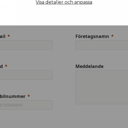
Visa detaljer och anpassa
rnamn
Efternamn
ail
Företagsnamn
ad
Meddelande
bilnummer