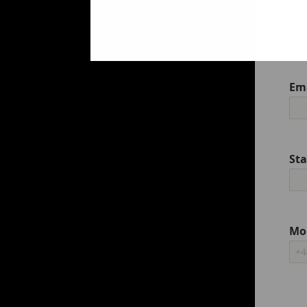
Fö
Em
St
Mo