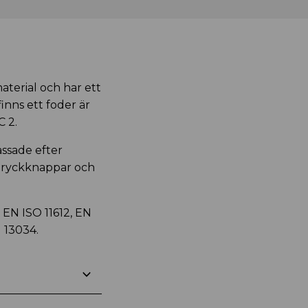
material och har ett
inns ett foder är
C 2.
ssade efter
 tryckknappar och
, EN ISO 11612, EN
N 13034.