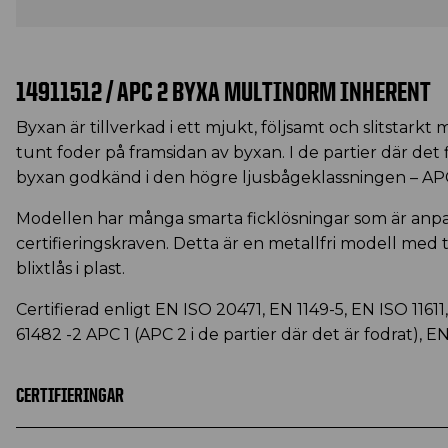
14911512 / APC 2 BYXA MULTINORM INHERENT
Byxan är tillverkad i ett mjukt, följsamt och slitstarkt 
tunt foder på framsidan av byxan. I de partier där det f
byxan godkänd i den högre ljusbågeklassningen – AP
Modellen har många smarta ficklösningar som är anpa
certifieringskraven. Detta är en metallfri modell med
blixtlås i plast.
Certifierad enligt EN ISO 20471, EN 1149-5, EN ISO 11611
61482 -2 APC 1 (APC 2 i de partier där det är fodrat), E
CERTIFIERINGAR